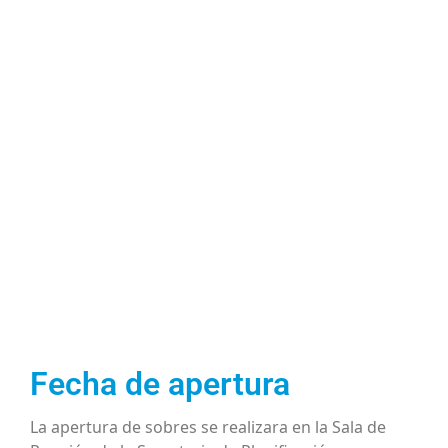
La Municipalidad de Escobar
llama a Licitación Pública
Nº33/18, realizada para la
contratación de “Limpieza de
Arroyos en el Partido de
Escobar”
Fecha de apertura
La apertura de sobres se realizara en la Sala de