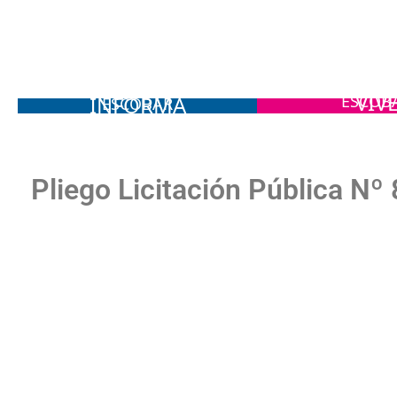
VIV
INFORMA
ESCOB
ESCOBAR
Pliego Licitación Pública Nº
La Municipalidad de Escobar llam
“Plan de