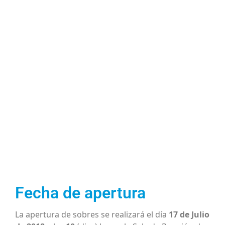
La Municipalidad de Escobar
llama a Licitación Pública Nº
53/18, realizada para la
contratación de la obra: “OBRA
HIDRAULICA EN BARRIO SAN
JACINTO – GARIN”
Fecha de apertura
La apertura de sobres se realizará el día
17 de Julio