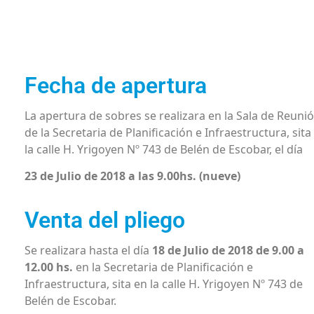
Fecha de apertura
La apertura de sobres se realizara en la Sala de Reuni
de la Secretaria de Planificación e Infraestructura, sita
la calle H. Yrigoyen Nº 743 de Belén de Escobar, el día
23 de Julio de 2018 a las 9.00hs. (nueve)
Venta del pliego
Se realizara hasta el día
18 de Julio de 2018 de 9.00 a
12.00 hs.
en la Secretaria de Planificación e
Infraestructura, sita en la calle H. Yrigoyen Nº 743 de
Belén de Escobar.