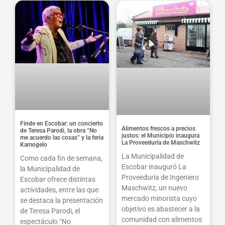
Finde en Escobar: un concierto
Alimentos frescos a precios
de Teresa Parodi, la obra “No
justos: el Municipio inaugura
me acuerdo las cosas” y la feria
La Proveeduría de Maschwitz
Kamogelo
La Municipalidad de
Como cada fin de semana,
Escobar inauguró La
la Municipalidad de
Proveeduría de Ingeniero
Escobar ofrece distintas
Maschwitz, un nuevo
actividades, entre las que
mercado minorista cuyo
se destaca la presentación
objetivo es abastecer a la
de Teresa Parodi, el
comunidad con alimentos
espectáculo “No