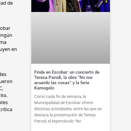
dad de
cobar
ningún
ama
ruyen en
Finde en Escobar: un concierto de
des
Teresa Parodi, la obra “No me
fueron
acuerdo las cosas” y la feria
C,
Kamogelo
ito.
Como cada fin de semana, la
ntes
Municipalidad de Escobar ofrece
rítica
distintas actividades, entre las que se
destaca la presentación de Teresa
Parodi, el espectáculo “No