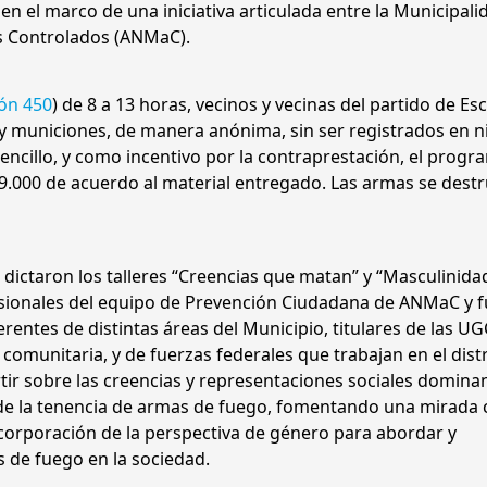
 en el marco de una iniciativa articulada entre la Municipali
es Controlados (ANMaC).
ón 450
) de 8 a 13 horas, vecinos y vecinas del partido de Es
y municiones, de manera anónima, sin ser registrados en 
encillo, y como incentivo por la contraprestación, el progr
9.000 de acuerdo al material entregado. Las armas se dest
 dictaron los talleres “Creencias que matan” y “Masculinida
esionales del equipo de Prevención Ciudadana de ANMaC y 
erentes de distintas áreas del Municipio, titulares de las UG
comunitaria, y de fuerzas federales que trabajan en el distr
ertir sobre las creencias y representaciones sociales domina
e la tenencia de armas de fuego, fomentando una mirada c
corporación de la perspectiva de género para abordar y
 de fuego en la sociedad.