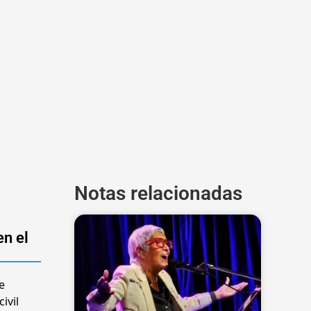
Notas relacionadas
n el
e
ivil