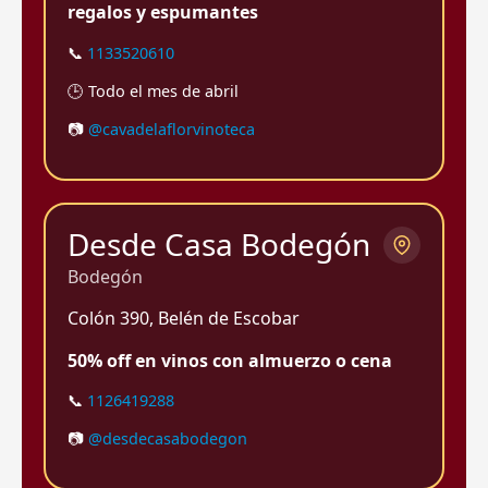
regalos y espumantes
📞
1133520610
🕒 Todo el mes de abril
📷
@cavadelaflorvinoteca
Desde Casa Bodegón
Bodegón
Colón 390, Belén de Escobar
50% off en vinos con almuerzo o cena
📞
1126419288
📷
@desdecasabodegon