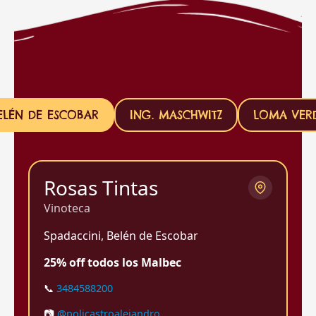
ELÉN DE ESCOBAR
ING. MASCHWITZ
LOMA VER
Rosas Tintas
Vinoteca
Spadaccini, Belén de Escobar
25% off todos los Malbec
📞
3484588200
📷
@policastroalejandro