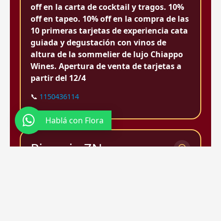
off en la carta de cocktail y tragos. 10%
off en tapeo. 10% off en la compra de las
10 primeras tarjetas de experiencia cata
guiada y degustación con vinos de
altura de la sommelier de lujo Chiappo
Wines. Apertura de venta de tarjetas a
partir del 12/4
📞
1150436114
Hablá con Flora
Pizzeria ZN
Pizzería
Av. San Martín 3800 Galería Villa Borghese,
Belén de Escobar
Promo A: quien se pida un vino de la