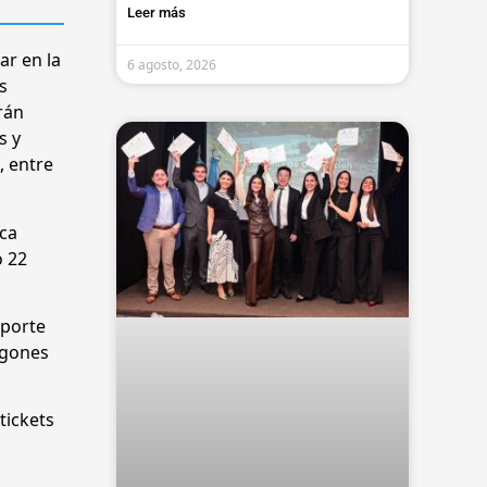
Leer más
ar en la
6 agosto, 2026
s
rán
s y
, entre
eca
o 22
sporte
agones
tickets