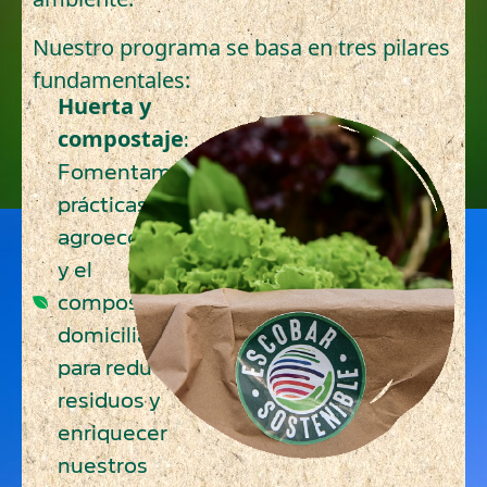
Nuestro programa se basa en tres pilares
fundamentales:
Huerta y
compostaje
:
Fomentamos
prácticas
agroecológicas
y el
compostaje
domiciliario
para reducir
residuos y
enriquecer
nuestros