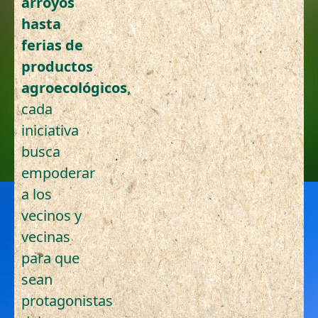
arroyos
hasta
ferias de
productos
agroecológicos
,
cada
iniciativa
busca
empoderar
a los
vecinos y
vecinas
para que
sean
protagonistas