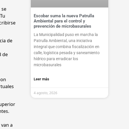
 se
 Tu
Escobar suma la nueva Patrulla
Ambiental para el control y
ribirse
prevención de microbasurales
La Municipalidad puso en marcha la
cia de
Patrulla Ambiental, una iniciativa
integral que combina fiscalización en
calle, logística pesada y saneamiento
3 de
hídrico para erradicar los
microbasurales
con
Leer más
rtuales
4 agosto, 2026
uperior
ntes.
 van a