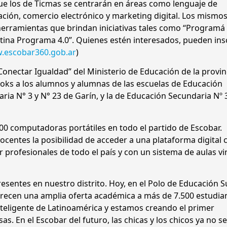
ue los de Ticmas se centrarán en áreas como lenguaje de
ción, comercio electrónico y marketing digital. Los mismos
erramientas que brindan iniciativas tales como “Programá
ina Programa 4.0”. Quienes estén interesados, pueden insc
.escobar360.gob.ar
)
Conectar Igualdad” del Ministerio de Educación de la provin
oks a los alumnos y alumnas de las escuelas de Educación
ria N° 3 y N° 23 de Garín, y la de Educación Secundaria Nº 
00 computadoras portátiles en todo el partido de Escobar.
 docentes la posibilidad de acceder a una plataforma digital 
 profesionales de todo el país y con un sistema de aulas vi
esentes en nuestro distrito. Hoy, en el Polo de Educación S
recen una amplia oferta académica a más de 7.500 estudia
teligente de Latinoamérica y estamos creando el primer
s. En el Escobar del futuro, las chicas y los chicos ya no se