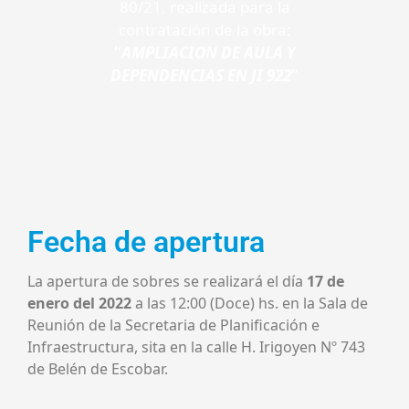
80/21, realizada para la
contratación de la obra:
“
AMPLIACION DE AULA Y
DEPENDENCIAS EN JI 922
”
Fecha de apertura
La apertura de sobres se realizará el día
17 de
enero del 2022
a las 12:00 (Doce) hs. en la Sala de
Reunión de la Secretaria de Planificación e
Infraestructura, sita en la calle H. Irigoyen Nº 743
de Belén de Escobar.