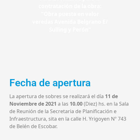
contratación de la obra:
“
Obra puesta en valor
veredas Avenida Belgrano E/
Sulling y Perón
”
Fecha de apertura
La apertura de sobres se realizará el día
11
de
Noviembre
de 2021
a las
10.00
(Diez)
hs
. en
la Sala
de Reunión de
la Secretaria
de Planificación e
Infrae
structura, sita en la calle H.
Y
rigoyen
Nº 743
de Belén de Escobar.