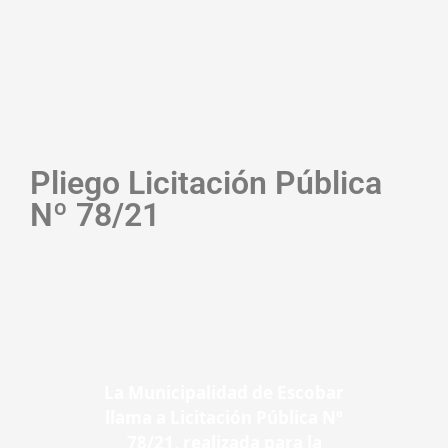
Pliego Licitación Pública
Nº 78/21
La Municipalidad de Escobar
llama a Licitación Pública Nº
78
/21, realizada para la