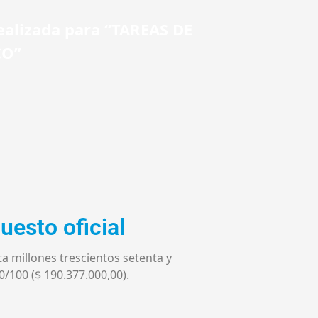
realizada para “TAREAS DE
CO”
uesto oficial
a millones trescientos setenta y
 0/100 ($ 190.377.000,00).