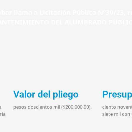
bar llama a Licitación Pública Nº30/23, 
NTENIMIENTO DEL ALUMBRADO PUBLI
Valor del pliego
Presup
a
pesos doscientos mil ($200.000,00).
ciento novent
ria
siete mil con