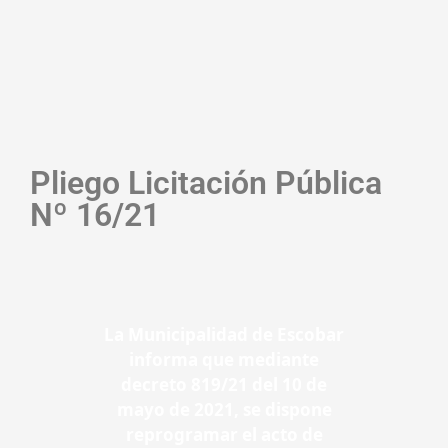
Pliego Licitación Pública
Nº 16/21
La Municipalidad de Escobar
informa que mediante
decreto 819/21 del 10 de
mayo de 2021, se dispone
reprogramar el acto de