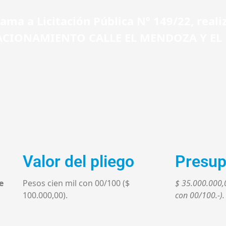
ama a Licitación Pública Nº 149/22, reali
TACIONAMIENTO CALLE EL MENDOZA Y EL
Valor del pliego
Presup
e
Pesos cien mil con 00/100 ($
$ 35.000.000,0
100.000,00).
con 00/100.-).