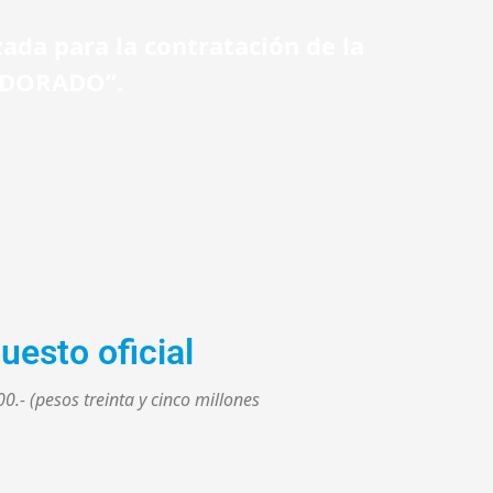
zada para la contratación de la
 DORADO”.
uesto oficial
0.- (pesos treinta y cinco millones