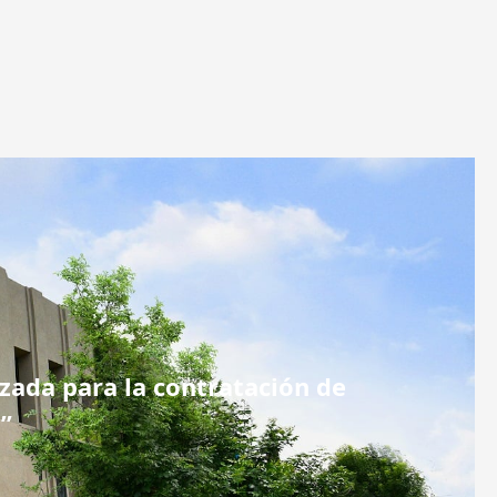
izada para la contratación de
”