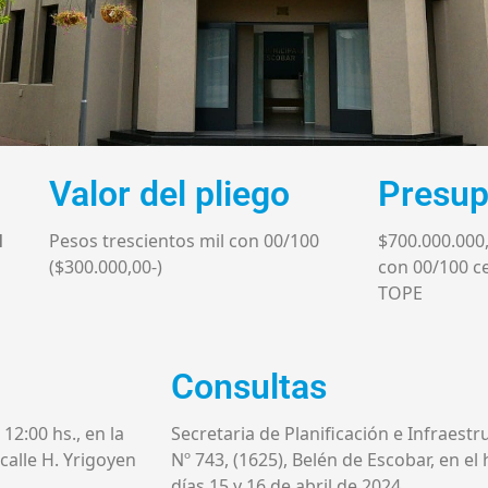
Valor del pliego
Presup
l
Pesos trescientos mil con 00/100
$700.000.000,
($300.000,00-)
con 00/100 ce
TOPE
Consultas
 12:00 hs., en la
Secretaria de Planificación e Infraestru
 calle H. Yrigoyen
Nº 743, (1625), Belén de Escobar, en el 
días 15 y 16 de abril de 2024.