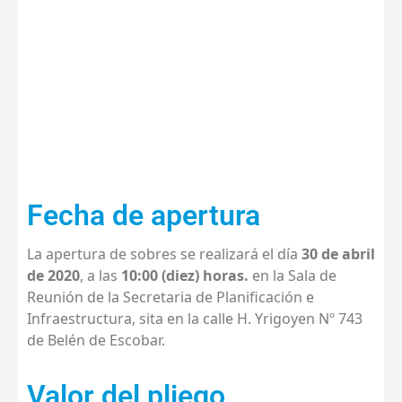
“Repavimentación calle Víctor
Castean entre Ruta 26 y Juana
Azurduy – Ingeniero
Maschwitz”
Fecha de apertura
La apertura de sobres se realizará el día
30 de abril
de 2020
, a las
10:00 (diez) horas.
en la Sala de
Reunión de la Secretaria de Planificación e
Infraestructura, sita en la calle H. Yrigoyen Nº 743
de Belén de Escobar.
Valor del pliego