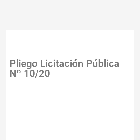
Pliego Licitación Pública
Nº 10/20
La Municipalidad de Escobar
llama a Licitación Pública Nº
10/20, realizada para la
contratación de