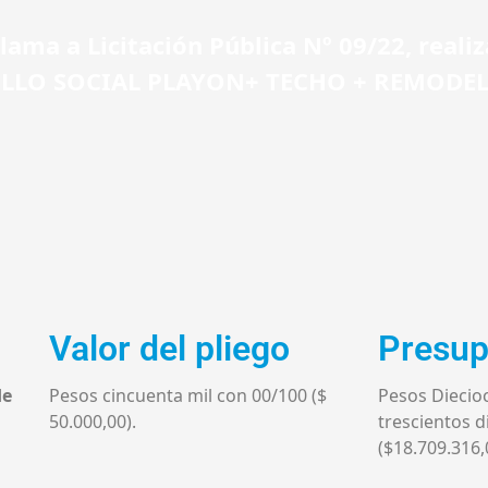
lama a Licitación Pública Nº 09/22, realiz
OLLO SOCIAL PLAYON+ TECHO + REMODEL
Valor del pliego
Presup
de
Pesos cincuenta mil con 00/100 ($
Pesos Diecio
50.000,00).
trescientos d
($18.709.316,