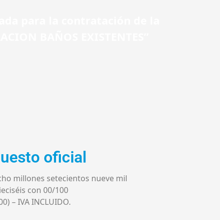
ada para la contratación de la
ACION BAÑOS EXISTENTES”
uesto oficial
cho millones setecientos nueve mil
ieciséis con 00/100
00) – IVA INCLUIDO.