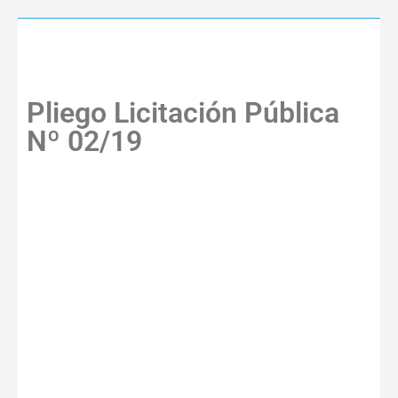
Pliego Licitación Pública
Nº 02/19
La Municipalidad de Escobar
llama a Licitación Pública Nº
02/19, realizada para la
adquisición de “19.000 m3 de
SUELO SELECCIONADO
(TOSCA) PARA TRABAJOS DE
MANTENIMIENTO DE CALLES