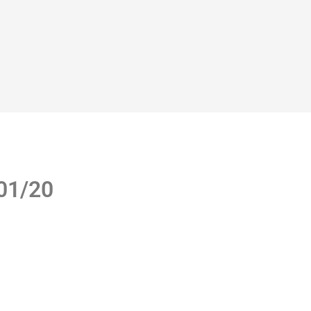
 01/20
a a Licitación Pública Nº 01/20, realizada 
“Repavimentación calle Boote”