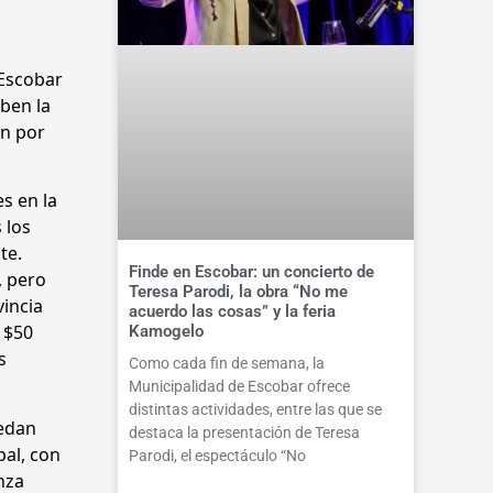
 Escobar
iben la
ón por
s en la
 los
te.
Finde en Escobar: un concierto de
, pero
Teresa Parodi, la obra “No me
vincia
acuerdo las cosas” y la feria
 $50
Kamogelo
s
Como cada fin de semana, la
Municipalidad de Escobar ofrece
distintas actividades, entre las que se
uedan
destaca la presentación de Teresa
pal, con
Parodi, el espectáculo “No
nza