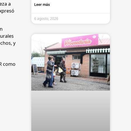
ieza a
Leer más
expresó
6 agosto, 2026
on
turales
echos, y
AR como