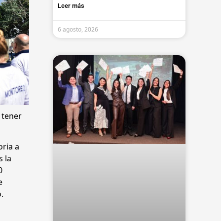
Leer más
6 agosto, 2026
 tener
oria a
s la
0
e
.