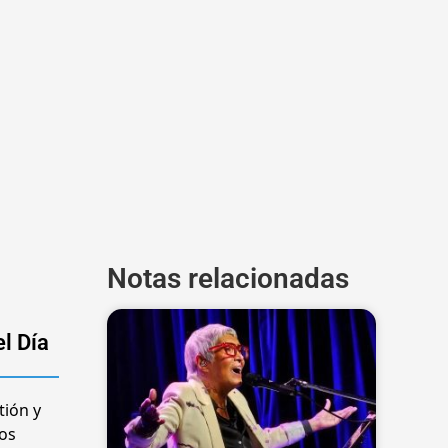
Notas relacionadas
el Día
tión y
jos