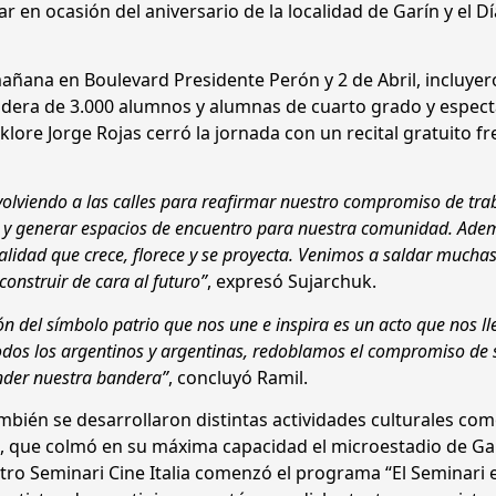
 en ocasión del aniversario de la localidad de Garín y el Dí
añana en Boulevard Presidente Perón y 2 de Abril, incluye
 bandera de 3.000 alumnos y alumnas de cuarto grado y espec
olklore Jorge Rojas cerró la jornada con un recital gratuito fr
lviendo a las calles para reafirmar nuestro compromiso de tra
s, y generar espacios de encuentro para nuestra comunidad. Ade
alidad que crece, florece y se proyecta. Venimos a saldar muchas
nstruir de cara al futuro”
, expresó Sujarchuk.
 del símbolo patrio que nos une e inspira es un acto que nos ll
todos los argentinos y argentinas, redoblamos el compromiso de 
ender nuestra bandera”
, concluyó Ramil.
mbién se desarrollaron distintas actividades culturales com
z, que colmó en su máxima capacidad el microestadio de Ga
tro Seminari Cine Italia comenzó el programa “El Seminari e