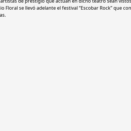
s artistas de prestigio que actúan en dicho teatro sean visto
o Floral se llevó adelante el festival “Escobar Rock” que co
as.