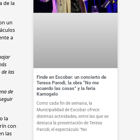
a de la
ron un
táculos
ente a
bajar
más
 de las
Finde en Escobar: un concierto de
Teresa Parodi, la obra “No me
acuerdo las cosas” y la feria
ena de
Kamogelo
seguir
Como cada fin de semana, la
Municipalidad de Escobar ofrece
distintas actividades, entre las que se
o la
destaca la presentación de Teresa
rín con
Parodi, el espectáculo “No
n las