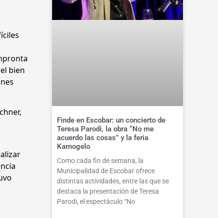
íciles
a
impronta
el bien
ones
chner,
Finde en Escobar: un concierto de
Teresa Parodi, la obra “No me
acuerdo las cosas” y la feria
Kamogelo
alizar
Como cada fin de semana, la
encia
Municipalidad de Escobar ofrece
uvo
distintas actividades, entre las que se
destaca la presentación de Teresa
Parodi, el espectáculo “No