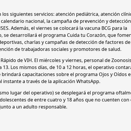
 los siguientes servicios: atención pediátrica, atención clín
l calendario nacional, la campaña de prevención y detecció
 ANSES. Además, el viernes se colocará la vacuna BCG para la
o, se desarrollará el programa Cuida tu Corazón, que fome
 deportivas, charlas y campañas de detección de factores de
vención de trabajadoras sociales y promotores de salud.
t Rápido de VIH. El miércoles y viernes, personal de Zoonosi
a 13. Los mismos días, de 10 a 12 horas, el operativo conta
e brindará capacitaciones sobre el programa Ojos y Oídos 
al instante a través de la aplicación WhatsApp.
mismo lugar del operativo) se desplegará el programa oftal
y adolescentes de entre cuatro y 18 años que no cuenten con
junto a un adulto responsable.