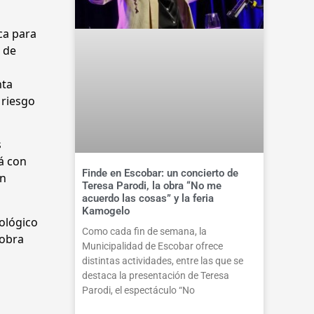
ica para
n de
nta
 riesgo
s
rá con
Finde en Escobar: un concierto de
en
Teresa Parodi, la obra “No me
acuerdo las cosas” y la feria
Kamogelo
mológico
Como cada fin de semana, la
 obra
Municipalidad de Escobar ofrece
distintas actividades, entre las que se
destaca la presentación de Teresa
Parodi, el espectáculo “No