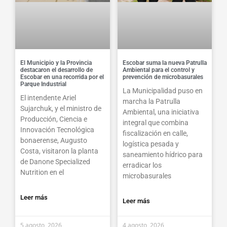
El Municipio y la Provincia
Escobar suma la nueva Patrulla
destacaron el desarrollo de
Ambiental para el control y
Escobar en una recorrida por el
prevención de microbasurales
Parque Industrial
La Municipalidad puso en
El intendente Ariel
marcha la Patrulla
Sujarchuk, y el ministro de
Ambiental, una iniciativa
Producción, Ciencia e
integral que combina
Innovación Tecnológica
fiscalización en calle,
bonaerense, Augusto
logística pesada y
Costa, visitaron la planta
saneamiento hídrico para
de Danone Specialized
erradicar los
Nutrition en el
microbasurales
Leer más
Leer más
5 agosto, 2026
4 agosto, 2026