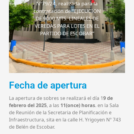
Nº79/24, realizada para la
contratación de “EJECUCION
DE 9000 MTS. LINEALES DE
VEREDAS PARA LOTES EN EL
PARTIDO DE ESCOBAR”
Fecha de apertura
La apertura de sobres se realizará el día 1
9 de
febrero del 2025
, a las
11(once) horas
. en la Sala
de Reunión de la Secretaria de Planificación e
Infraestructura, sita en la calle H. Yrigoyen Nº 743
de Belén de Escobar.