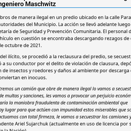
ngeniero Maschwitz
ros de manera ilegal en un predio ubicado en la calle Par
toridades del Municipio. La acción se llevó adelante luego
retaría de Seguridad y Prevención Comunitaria. El personal 
vehículo en cuestión se encontraba descargando rezagos de
de octubre de 2021.
 ilícito, se procedió a la reclausura del predio, se secuest
a su conductor por el delito de violación de clausura, dep
ión de insectos y roedores y daños al ambiente por descarga
onviertan en inocuos.
emos un camión que obre de manera ilegal lo vamos a secuestr
 de multas y sanciones, les vamos a provocar un perjuicio económ
raría la maniobra fraudulenta de contaminación ambiental que
 hay lugar para que actúen con impunidad estos miserables que s
ctuamos con total firmeza, le vamos a secuestrar los camiones y
endente Ariel Sujarchuk (actualmente en uso de licencia por 
e la Nación).