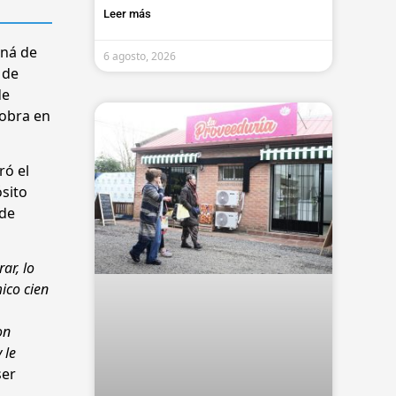
Leer más
aná de
6 agosto, 2026
 de
de
 obra en
ró el
ósito
 de
ar, lo
ico cien
on
 le
ser