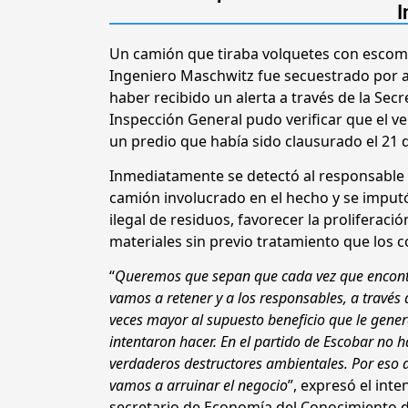
I
Un camión que tiraba volquetes con escomb
Ingeniero Maschwitz fue secuestrado por au
haber recibido un alerta a través de la Sec
Inspección General pudo verificar que el 
un predio que había sido clausurado el 21 
Inmediatamente se detectó al responsable del
camión involucrado en el hecho y se imputó 
ilegal de residuos, favorecer la proliferac
materiales sin previo tratamiento que los c
“
Queremos que sepan que cada vez que encontr
vamos a retener y a los responsables, a través
veces mayor al supuesto beneficio que le gene
intentaron hacer. En el partido de Escobar no
verdaderos destructores ambientales. Por eso a
vamos a arruinar el negocio
”, expresó el int
secretario de Economía del Conocimiento d