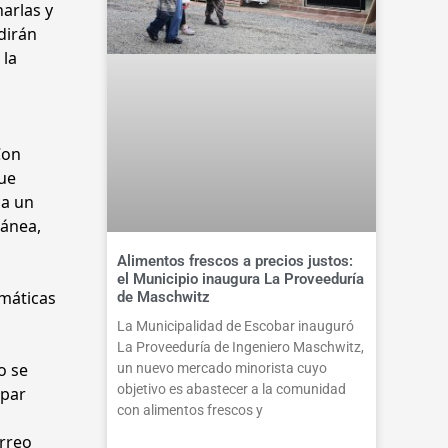
arlas y
dirán
 la
Con
que
na un
tánea,
Alimentos frescos a precios justos:
el Municipio inaugura La Proveeduría
emáticas
de Maschwitz
La Municipalidad de Escobar inauguró
La Proveeduría de Ingeniero Maschwitz,
o se
un nuevo mercado minorista cuyo
objetivo es abastecer a la comunidad
ipar
con alimentos frescos y
orreo