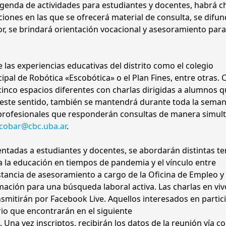
genda de actividades para estudiantes y docentes, habrá ch
ciones en las que se ofrecerá material de consulta, se difun
r, se brindará orientación vocacional y asesoramiento para
las experiencias educativas del distrito como el colegio
ipal de Robótica «Escobótica» o el Plan Fines, entre otras. 
 cinco espacios diferentes con charlas dirigidas a alumnos 
n este sentido, también se mantendrá durante toda la sema
n profesionales que responderán consultas de manera simul
cobar@cbc.uba.ar
.
ientadas a estudiantes y docentes, se abordarán distintas t
ra la educación en tiempos de pandemia y el vínculo entre
tancia de asesoramiento a cargo de la Oficina de Empleo y
mación para una búsqueda laboral activa. Las charlas en viv
nsmitirán por Facebook Live. Aquellos interesados en partic
rio que encontrarán en el siguiente
A
. Una vez inscriptos, recibirán los datos de la reunión vía c