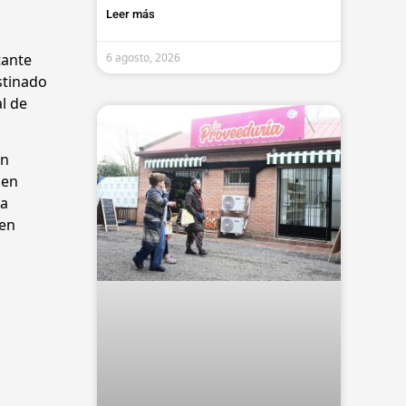
Leer más
tante
6 agosto, 2026
stinado
l de
on
 en
ra
 en