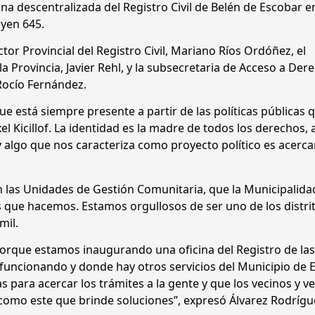
na descentralizada del Registro Civil de Belén de Escobar en
oyen 645.
tor Provincial del Registro Civil, Mariano Ríos Ordóñez, el
a Provincia, Javier Rehl, y la subsecretaria de Acceso a Der
 Rocío Fernández.
ue está siempre presente a partir de las políticas públicas 
 Kicillof. La identidad es la madre de todos los derechos, a
algo que nos caracteriza como proyecto político es acercar
n las Unidades de Gestión Comunitaria, que la Municipalida
ales que hacemos. Estamos orgullosos de ser uno de los distri
mil.
porque estamos inaugurando una oficina del Registro de la
 funcionando y donde hay otros servicios del Municipio de 
as para acercar los trámites a la gente y que los vecinos y v
como este que brinde soluciones”, expresó Álvarez Rodrígu