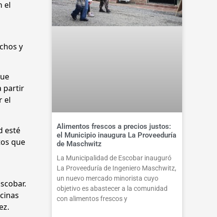
 el
echos y
que
 partir
 el
Alimentos frescos a precios justos:
d esté
el Municipio inaugura La Proveeduría
tos que
de Maschwitz
La Municipalidad de Escobar inauguró
La Proveeduría de Ingeniero Maschwitz,
s
un nuevo mercado minorista cuyo
Escobar.
objetivo es abastecer a la comunidad
ecinas
con alimentos frescos y
ez.