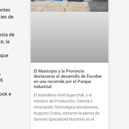
antes
cies de
nsta de
e, la
rque
El Municipio y la Provincia
,
destacaron el desarrollo de Escobar
 6
en una recorrida por el Parque
Industrial
book e
El intendente Ariel Sujarchuk, y el
ministro de Producción, Ciencia e
Innovación Tecnológica bonaerense,
Augusto Costa, visitaron la planta de
Danone Specialized Nutrition en el