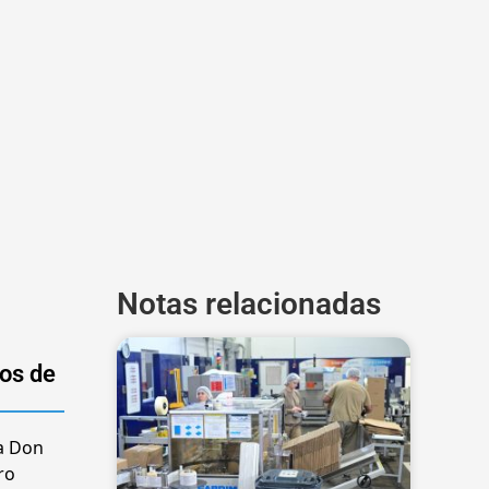
Notas relacionadas
los de
va Don
ro