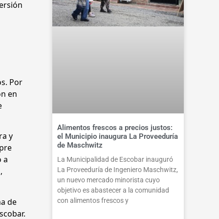
versión
s. Por
on en
e
Alimentos frescos a precios justos:
ra y
el Municipio inaugura La Proveeduría
de Maschwitz
mpre
o a
La Municipalidad de Escobar inauguró
La Proveeduría de Ingeniero Maschwitz,
,
un nuevo mercado minorista cuyo
objetivo es abastecer a la comunidad
con alimentos frescos y
ma de
scobar.