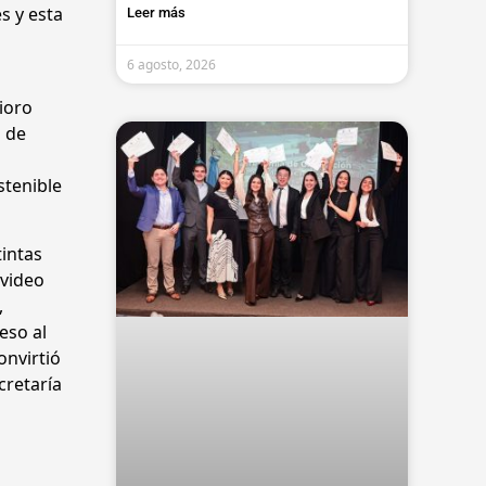
s y esta
Leer más
6 agosto, 2026
ioro
s de
stenible
tintas
 video
,
eso al
onvirtió
cretaría