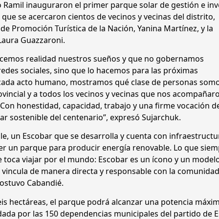
o Ramil inauguraron el primer parque solar de gestión e in
l que se acercaron cientos de vecinos y vecinas del distrito,
de Promoción Turística de la Nación, Yanina Martínez, y la
 Laura Guazzaroni.
cemos realidad nuestros sueños y que no gobernamos
redes sociales, sino que lo hacemos para las próximas
n cada acto humano, mostramos qué clase de personas somo
vincial y a todos los vecinos y vecinas que nos acompañar
. Con honestidad, capacidad, trabajo y una firme vocación d
r sostenible del centenario”, expresó Sujarchuk.
le, un Escobar que se desarrolla y cuenta con infraestructu
ner un parque para producir energía renovable. Lo que sie
toca viajar por el mundo: Escobar es un ícono y un model
e vincula de manera directa y responsable con la comunidad
 sostuvo Cabandié.
eis hectáreas, el parque podrá alcanzar una potencia máxi
dada por las 150 dependencias municipales del partido de E