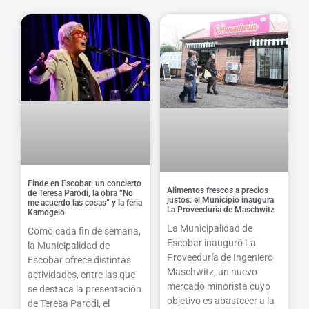
Finde en Escobar: un concierto
Alimentos frescos a precios
de Teresa Parodi, la obra “No
justos: el Municipio inaugura
me acuerdo las cosas” y la feria
La Proveeduría de Maschwitz
Kamogelo
La Municipalidad de
Como cada fin de semana,
Escobar inauguró La
la Municipalidad de
Proveeduría de Ingeniero
Escobar ofrece distintas
Maschwitz, un nuevo
actividades, entre las que
mercado minorista cuyo
se destaca la presentación
objetivo es abastecer a la
de Teresa Parodi, el