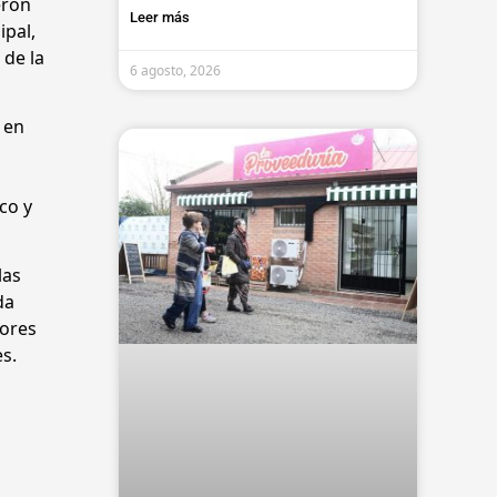
eron
Leer más
ipal,
 de la
6 agosto, 2026
 en
co y
las
da
dores
s.