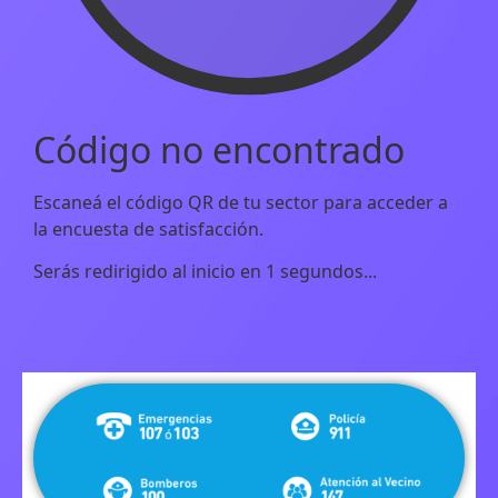
Código no encontrado
Escaneá el código QR de tu sector para acceder a
la encuesta de satisfacción.
Serás redirigido al inicio en
1
segundos...