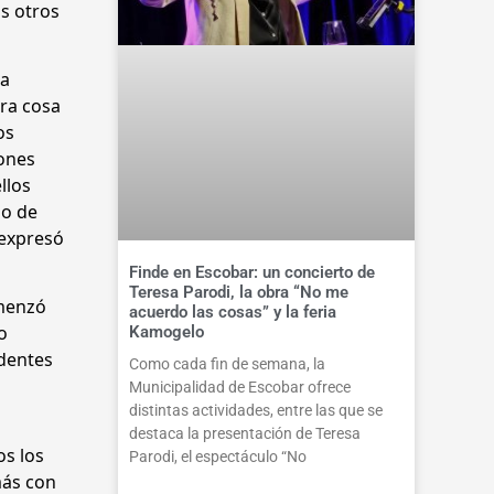
os otros
la
tra cosa
os
iones
llos
po de
 expresó
Finde en Escobar: un concierto de
Teresa Parodi, la obra “No me
omenzó
acuerdo las cosas” y la feria
o
Kamogelo
edentes
Como cada fin de semana, la
Municipalidad de Escobar ofrece
distintas actividades, entre las que se
destaca la presentación de Teresa
os los
Parodi, el espectáculo “No
más con