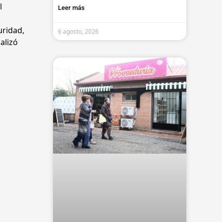
l
Leer más
uridad,
6 agosto, 2026
alizó