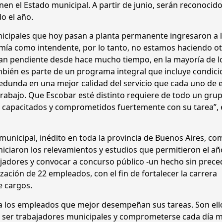
en el Estado municipal. A partir de junio, serán reconocid
o el año.
icipales que hoy pasan a planta permanente ingresaron a 
 mía como intendente, por lo tanto, no estamos haciendo o
an pendiente desde hace mucho tiempo, en la mayoría de l
bién es parte de un programa integral que incluye condic
redunda en una mejor calidad del servicio que cada uno de e
trabajo. Que Escobar esté distinto requiere de todo un gru
n capacitados y comprometidos fuertemente con su tarea”,
municipal, inédito en toda la provincia de Buenos Aires, c
niciaron los relevamientos y estudios que permitieron el añ
ajadores y convocar a concurso público -un hecho sin prec
rización de 22 empleados, con el fin de fortalecer la carrera
e cargos.
 a los empleados que mejor desempeñan sus tareas. Son ell
e ser trabajadores municipales y comprometerse cada día 