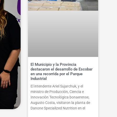
El Municipio y la Provincia
destacaron el desarrollo de Escobar
en una recorrida por el Parque
Industrial
El intendente Ariel Sujarchuk, y el
ministro de Producción, Ciencia e
Innovación Tecnológica bonaerense,
Augusto Costa, visitaron la planta de
Danone Specialized Nutrition en el