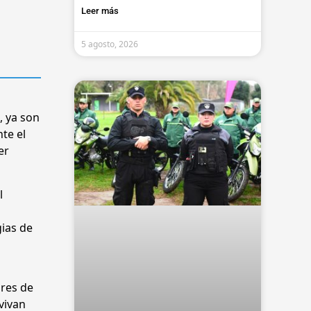
Leer más
5 agosto, 2026
, ya son
te el
er
l
gias de
ores de
vivan