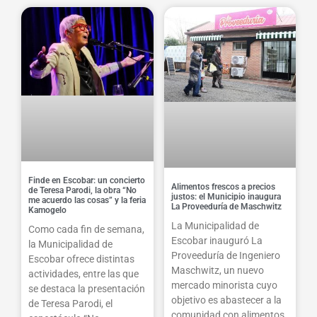
Finde en Escobar: un concierto
Alimentos frescos a precios
de Teresa Parodi, la obra “No
justos: el Municipio inaugura
me acuerdo las cosas” y la feria
La Proveeduría de Maschwitz
Kamogelo
La Municipalidad de
Como cada fin de semana,
Escobar inauguró La
la Municipalidad de
Proveeduría de Ingeniero
Escobar ofrece distintas
Maschwitz, un nuevo
actividades, entre las que
mercado minorista cuyo
se destaca la presentación
objetivo es abastecer a la
de Teresa Parodi, el
comunidad con alimentos