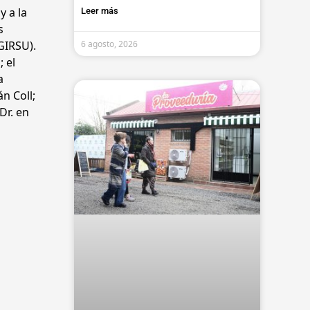
y a la
Leer más
s
GIRSU).
6 agosto, 2026
 el
a
n Coll;
Dr. en