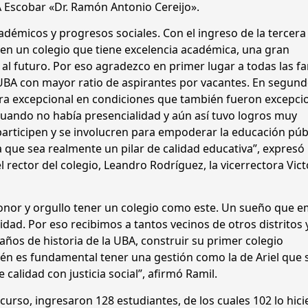
A Escobar «Dr. Ramón Antonio Cereijo».
adémicos y progresos sociales. Con el ingreso de la tercera
 en un colegio que tiene excelencia académica, una gran
al futuro. Por eso agradezco en primer lugar a todas las fa
a UBA con mayor ratio de aspirantes por vacantes. En segund
era excepcional en condiciones que también fueron excepci
uando no había presencialidad y aún así tuvo logros muy
 participen y se involucren para empoderar la educación públ
ra que sea realmente un pilar de calidad educativa”, expresó
rector del colegio, Leandro Rodríguez, la vicerrectora Vict
onor y orgullo tener un colegio como este. Un sueño que 
lidad. Por eso recibimos a tantos vecinos de otros distritos 
ños de historia de la UBA, construir su primer colegio
bién es fundamental tener una gestión como la de Ariel que 
 calidad con justicia social”, afirmó Ramil.
 curso, ingresaron 128 estudiantes, de los cuales 102 lo hic