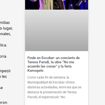
milias
o lugar,
onales,
ica.
oria
Finde en Escobar: un concierto de
Teresa Parodi, la obra “No me
acuerdo las cosas” y la feria
empezó
Kamogelo
y les
Como cada fin de semana, la
Municipalidad de Escobar ofrece
se
distintas actividades, entre las que se
destaca la presentación de Teresa
Parodi, el espectáculo “No
ieron