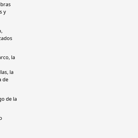
obras
s y
o,
izados
rco, la
as, la
a de
go de la
o