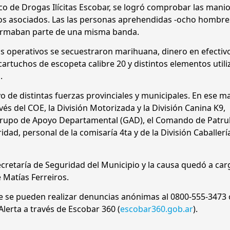
co de Drogas Ilícitas Escobar, se logró comprobar las mani
itos asociados. Las las personas aprehendidas -ocho hombre
formaban parte de una misma banda.
s operativos se secuestraron marihuana, dinero en efectiv
 cartuchos de escopeta calibre 20 y distintos elementos util
.
o de distintas fuerzas provinciales y municipales. En ese ma
vés del COE, la División Motorizada y la División Canina K9,
Grupo de Apoyo Departamental (GAD), el Comando de Patrull
dad, personal de la comisaría 4ta y de la División Caballerí
ecretaría de Seguridad del Municipio y la causa quedó a car
 Matías Ferreiros.
ue se pueden realizar denuncias anónimas al 0800-555-3473 
lerta a través de Escobar 360 (
escobar360.gob.ar
).