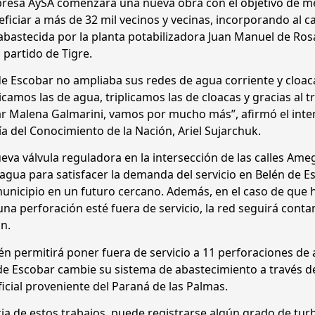
mpresa AySA comenzará una nueva obra con el objetivo de m
neficiar a más de 32 mil vecinos y vecinas, incorporando al c
 abastecida por la planta potabilizadora Juan Manuel de Ros
 partido de Tigre.
e Escobar no ampliaba sus redes de agua corriente y cloac
amos las de agua, triplicamos las de cloacas y gracias al t
lar Malena Galmarini, vamos por mucho más”, afirmó el int
ía del Conocimiento de la Nación, Ariel Sujarchuk.
ueva válvula reguladora en la intersección de las calles Ame
gua para satisfacer la demanda del servicio en Belén de E
 municipio en un futuro cercano. Además, en el caso de que 
guna perforación esté fuera de servicio, la red seguirá cont
n.
n permitirá poner fuera de servicio a 11 perforaciones de
 de Escobar cambie su sistema de abastecimiento a través d
icial proveniente del Paraná de las Palmas.
ia de estos trabajos, puede registrarse algún grado de tur