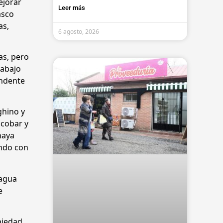
ejorar
Leer más
asco
as,
6 agosto, 2026
as, pero
rabajo
endente
ghino y
scobar y
haya
ando con
 agua
e
biedad