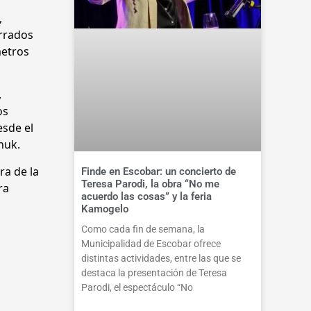
,
errados
metros
,
os
esde el
huk.
ra de la
Finde en Escobar: un concierto de
Teresa Parodi, la obra “No me
ra
acuerdo las cosas” y la feria
Kamogelo
Como cada fin de semana, la
Municipalidad de Escobar ofrece
distintas actividades, entre las que se
destaca la presentación de Teresa
Parodi, el espectáculo “No