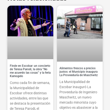
Finde en Escobar: un concierto
Alimentos frescos a precios
de Teresa Parodi, la obra “No
justos: el Municipio inaugura
me acuerdo las cosas” y la feria
La Proveeduría de Maschwitz
Kamogelo
La Municipalidad de
Como cada fin de semana,
Escobar inauguró La
la Municipalidad de
Proveeduría de Ingeniero
Escobar ofrece distintas
Maschwitz, un nuevo
actividades, entre las que
mercado minorista cuyo
se destaca la presentación
objetivo es abastecer a la
de Teresa Parodi, el