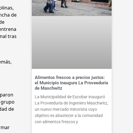
plinas,
ancha de
de
 entrena
nal tras
emás,
Alimentos frescos a precios justos:
el Municipio inaugura La Proveeduría
de Maschwitz
ciparon
La Municipalidad de Escobar inauguró
l grupo
La Proveeduría de Ingeniero Maschwitz,
idad de
un nuevo mercado minorista cuyo
objetivo es abastecer a la comunidad
con alimentos frescos y
armar