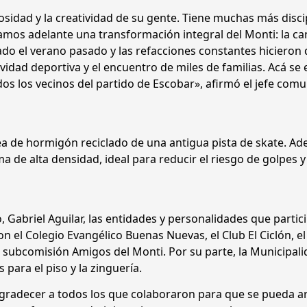
osidad y la creatividad de su gente. Tiene muchas más disci
evamos adelante una transformación integral del Monti: la c
tado el verano pasado y las refacciones constantes hicieron 
vidad deportiva y el encuentro de miles de familias. Acá se
os los vecinos del partido de Escobar», afirmó el jefe comu
 de hormigón reciclado de una antigua pista de skate. Ad
 de alta densidad, ideal para reducir el riesgo de golpes y
o, Gabriel Aguilar, las entidades y personalidades que parti
 el Colegio Evangélico Buenas Nuevas, el Club El Ciclón, e
 la subcomisión Amigos del Monti. Por su parte, la Municipal
 para el piso y la zinguería.
 agradecer a todos los que colaboraron para que se pueda 