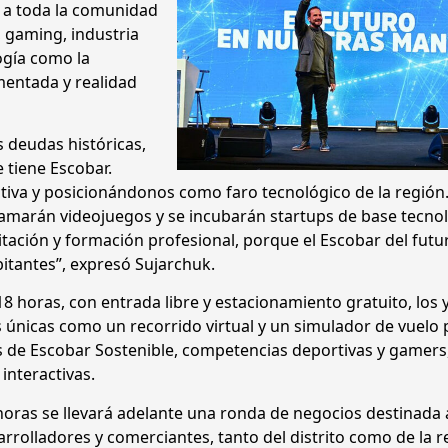
da a toda la comunidad
 gaming, industria
ogía como la
umentada y realidad
s deudas históricas,
 tiene Escobar.
iva y posicionándonos como faro tecnológico de la región
amarán videojuegos y se incubarán startups de base tecnol
ación y formación profesional, porque el Escobar del futu
itantes”, expresó Sujarchuk.
 18 horas, con entrada libre y estacionamiento gratuito, los y
 únicas como un recorrido virtual y un simulador de vuelo 
s de Escobar Sostenible, competencias deportivas y gamers
 interactivas.
 horas se llevará adelante una ronda de negocios destinada 
rolladores y comerciantes, tanto del distrito como de la r