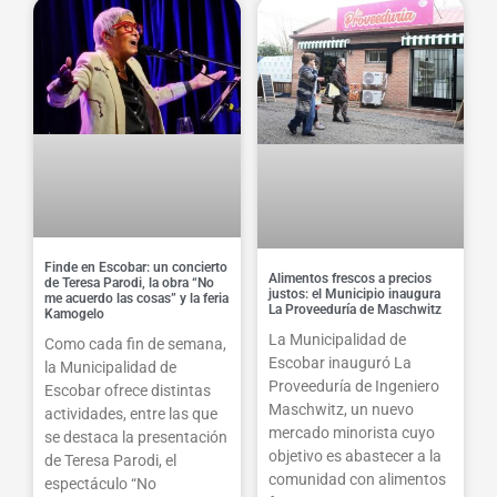
Finde en Escobar: un concierto
Alimentos frescos a precios
de Teresa Parodi, la obra “No
justos: el Municipio inaugura
me acuerdo las cosas” y la feria
La Proveeduría de Maschwitz
Kamogelo
La Municipalidad de
Como cada fin de semana,
Escobar inauguró La
la Municipalidad de
Proveeduría de Ingeniero
Escobar ofrece distintas
Maschwitz, un nuevo
actividades, entre las que
mercado minorista cuyo
se destaca la presentación
objetivo es abastecer a la
de Teresa Parodi, el
comunidad con alimentos
espectáculo “No