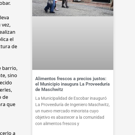
cobar.
leva
 vez,
ealizan
ica el
ctura de
 barrio,
te, sino
Alimentos frescos a precios justos:
recido
el Municipio inaugura La Proveeduría
erles,
de Maschwitz
o de
La Municipalidad de Escobar inauguró
ara que
La Proveeduría de Ingeniero Maschwitz,
un nuevo mercado minorista cuyo
objetivo es abastecer a la comunidad
con alimentos frescos y
cerlo a